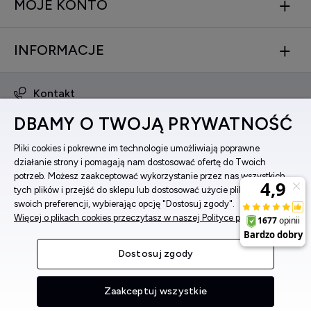
MOJE KONTO
INFORMACJE
Kontakt
obsluga@zegarkinareke.pl
DBAMY O TWOJĄ PRYWATNOŚĆ
573 560 761
ul. Bema 5, 33-100 Tarnów, woj. małopolskie
Pliki cookies i pokrewne im technologie umożliwiają poprawne
działanie strony i pomagają nam dostosować ofertę do Twoich
Facebook
potrzeb. Możesz zaakceptować wykorzystanie przez nas wszystkich
Instagram
tych plików i przejść do sklepu lub dostosować użycie plików do
swoich preferencji, wybierając opcję "Dostosuj zgody".
Więcej o plikach cookies przeczytasz w naszej Polityce prywatności.
Pokaż pełną wersję strony
Dostosuj zgody
Sklep internetowy Shoper Premium
Zaakceptuj wszystkie