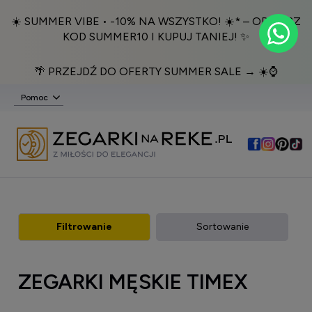
☀️ SUMMER VIBE • -10% NA WSZYSTKO! ☀️* – ODBIERZ
KOD SUMMER10 I KUPUJ TANIEJ! ✨
🌴 PRZEJDŹ DO OFERTY SUMMER SALE → ☀️⌚️
Pomoc
Filtrowanie
Sortowanie
ZEGARKI MĘSKIE TIMEX