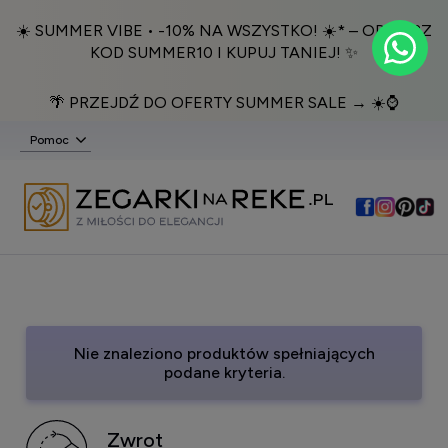
☀️ SUMMER VIBE • -10% NA WSZYSTKO! ☀️* – ODBIERZ
KOD SUMMER10 I KUPUJ TANIEJ! ✨
🌴 PRZEJDŹ DO OFERTY SUMMER SALE → ☀️⌚️
Pomoc
Nie znaleziono produktów spełniających
podane kryteria.
Zwrot