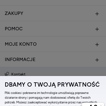
ZAKUPY
POMOC
MOJE KONTO
INFORMACJE
Kontakt
obsluga@zegarkinareke.pl
DBAMY O TWOJĄ PRYWATNOŚĆ
573 560 761
ul. Bema 5, 33-100 Tarnów, woj. małopolskie
Pliki cookies i pokrewne im technologie umożliwiają poprawne
działanie strony i pomagają nam dostosować ofertę do Twoich
Facebook
potrzeb. Możesz zaakceptować wykorzystanie przez nas wszystkich