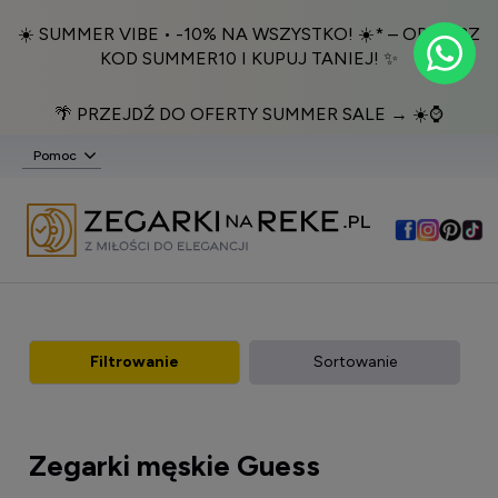
☀️ SUMMER VIBE • -10% NA WSZYSTKO! ☀️* – ODBIERZ
KOD SUMMER10 I KUPUJ TANIEJ! ✨
🌴 PRZEJDŹ DO OFERTY SUMMER SALE → ☀️⌚️
Pomoc
Filtrowanie
Sortowanie
Zegarki męskie Guess