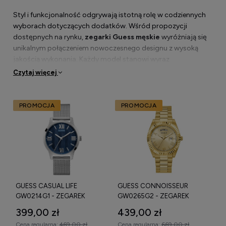
Styl i funkcjonalność odgrywają istotną rolę w codziennych
wyborach dotyczących dodatków. Wśród propozycji
dostępnych na rynku,
zegarki Guess męskie
wyróżniają się
unikalnym połączeniem nowoczesnego designu z wysoką
jakością wykonania. Każdy model stanowi wyraz
indywidualności oraz dbałości o detale. Modele dostępne w
Czytaj więcej
tej kolekcji wyróżniają się różnorodnością wzorów oraz
materiałów, dzięki czemu każdy znajdzie coś dla siebie.
PROMOCJA
PROMOCJA
Zegarki męskie ekskluzywnych marek
w sklepie online
Eleganckie zegarki męskie Guess to synonim luksusu i
GUESS CASUAL LIFE
GUESS CONNOISSEUR
prestiżu, które przyciągają uwagę swoim wyjątkowym
GW0214G1 - ZEGAREK
GW0265G2 - ZEGAREK
wzornictwem. Wśród dostępnych modeli można znaleźć
zarówno te o klasycznym wyglądzie, jak i nowoczesne
399,00 zł
439,00 zł
propozycje, które doskonale wpisują się w aktualne trendy.
Cena regularna:
469,00 zł
Cena regularna:
669,00 zł