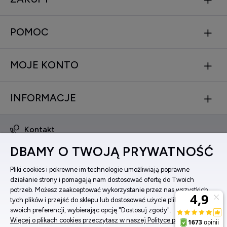
POMOC
MOJE KONTO
INFORMACJE
Kontakt
obsluga@zegarkinareke.pl
DBAMY O TWOJĄ PRYWATNOŚĆ
573 560 761
ul. Bema 5, 33-100 Tarnów, woj. małopolskie
Pliki cookies i pokrewne im technologie umożliwiają poprawne
działanie strony i pomagają nam dostosować ofertę do Twoich
Facebook
potrzeb. Możesz zaakceptować wykorzystanie przez nas wszystkich
Instagram
tych plików i przejść do sklepu lub dostosować użycie plików do
swoich preferencji, wybierając opcję "Dostosuj zgody".
Więcej o plikach cookies przeczytasz w naszej Polityce prywatności.