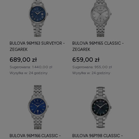
lata. Zapraszamy do zapoznania się z pełną ofertą zegarków
biżuteryjnych damskich w naszym sklepie. Nasz zespół z
przyjemnością doradzi w wyborze modelu idealnie
dopasowanego do potrzeb i gustu każdej kobiety.
BULOVA 96M163 SURVEYOR -
BULOVA 96M165 CLASSIC -
ZEGAREK
ZEGAREK
689,00 zł
659,00 zł
Sugerowana:
1 440,00 zł
Sugerowana:
955,00 zł
Wysyłka w:
24 godziny
Wysyłka w:
24 godziny
BULOVA 96M166 CLASSIC -
BULOVA 96P198 CLASSIC -