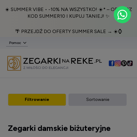
☀️ SUMMER VIBE • -10% NA WSZYSTKO! ☀️* – ODBIERZ
KOD SUMMER10 I KUPUJ TANIEJ! ✨
🌴 PRZEJDŹ DO OFERTY SUMMER SALE → ☀️⌚️
Pomoc
Filtrowanie
Sortowanie
Zegarki damskie biżuteryjne