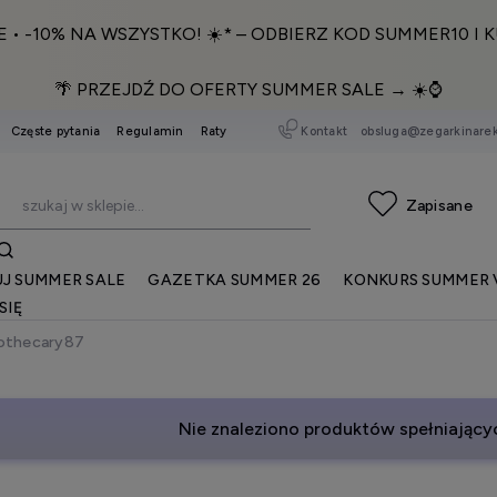
E • -10% NA WSZYSTKO! ☀️* – ODBIERZ KOD SUMMER10 I K
🌴 PRZEJDŹ DO OFERTY SUMMER SALE → ☀️⌚️
Kontakt
obsluga@zegarkinarek
Częste pytania
Regulamin
Raty
J SUMMER SALE
GAZETKA SUMMER 26
KONKURS SUMMER 
SIĘ
othecary87
Nie znaleziono produktów spełniającyc