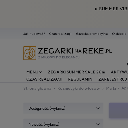
☀️ SUMMER VIB
Jak kupować?
Czas realizacji
Gazetka promocyjna
O sklepie
MENU
ZEGARKI SUMMER SALE 26☀️
AKTYWU
CZAS REALIZACJI
REGULAMIN
ZAREJESTRUJ 
Ap
Strona główna
Kosmetyki do włosów
Marki
Dostępność: (wybierz)
Nowość: (wybierz)