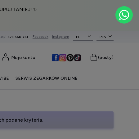
UPUJ TANIEJ! ✨
e.pl
Facebook
Instagram
PL
573 560 761
Moje konto
(pusty)
VIBE
SERWIS ZEGARKÓW ONLINE
h podane kryteria.