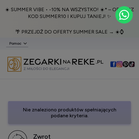
☀️ SUMMER VIBE • -10% NA WSZYSTKO! ☀️* – ODBIERZ
KOD SUMMER10 I KUPUJ TANIEJ! ✨
🌴 PRZEJDŹ DO OFERTY SUMMER SALE → ☀️⌚️
Pomoc
Nie znaleziono produktów spełniających
podane kryteria.
Zwrot