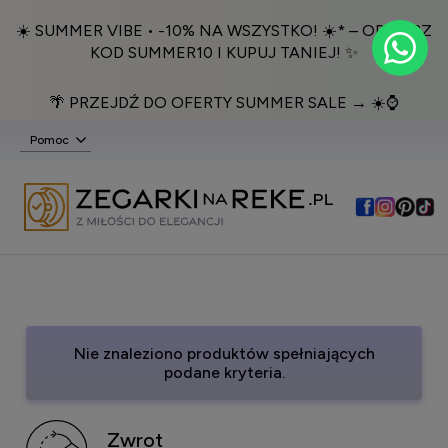
☀️ SUMMER VIBE • -10% NA WSZYSTKO! ☀️* – ODBIERZ
KOD SUMMER10 I KUPUJ TANIEJ! ✨
🌴 PRZEJDŹ DO OFERTY SUMMER SALE → ☀️⌚️
Pomoc
Nie znaleziono produktów spełniających
podane kryteria.
Zwrot