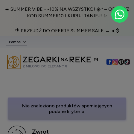
☀️ SUMMER VIBE • -10% NA WSZYSTKO! ☀️* – ODBIERZ
KOD SUMMER10 I KUPUJ TANIEJ! ✨
🌴 PRZEJDŹ DO OFERTY SUMMER SALE → ☀️⌚️
Pomoc
Nie znaleziono produktów spełniających
podane kryteria.
Zwrot