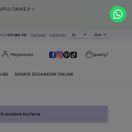
UPUJ TANIEJ! ✨
e.pl
Facebook
Instagram
PL
573 560 761
Moje konto
(pusty)
VIBE
SERWIS ZEGARKÓW ONLINE
h podane kryteria.