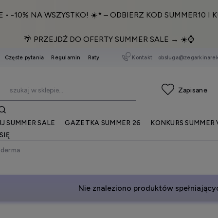
E • -10% NA WSZYSTKO! ☀️* – ODBIERZ KOD SUMMER10 I K
🌴 PRZEJDŹ DO OFERTY SUMMER SALE → ☀️⌚️
Kontakt
obsluga@zegarkinarek
Częste pytania
Regulamin
Raty
J SUMMER SALE
GAZETKA SUMMER 26
KONKURS SUMMER 
SIĘ
sderma
Nie znaleziono produktów spełniającyc