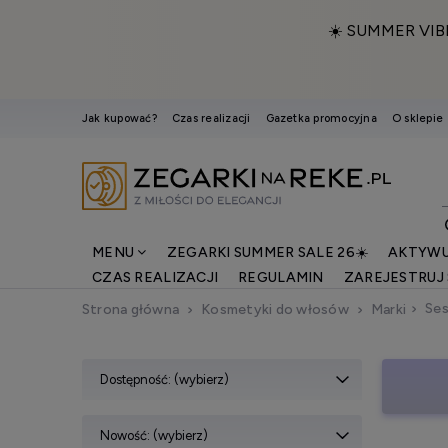
☀️ SUMMER VIB
Jak kupować?
Czas realizacji
Gazetka promocyjna
O sklepie
MENU
ZEGARKI SUMMER SALE 26☀️
AKTYWU
CZAS REALIZACJI
REGULAMIN
ZAREJESTRUJ 
Se
Strona główna
Kosmetyki do włosów
Marki
Dostępność: (wybierz)
Nowość: (wybierz)