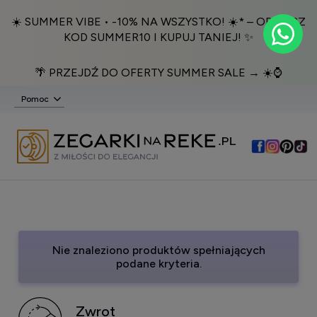
☀️ SUMMER VIBE • -10% NA WSZYSTKO! ☀️* – ODBIERZ
KOD SUMMER10 I KUPUJ TANIEJ! ✨
🌴 PRZEJDŹ DO OFERTY SUMMER SALE → ☀️⌚️
Pomoc
Nie znaleziono produktów spełniających
podane kryteria.
Zwrot