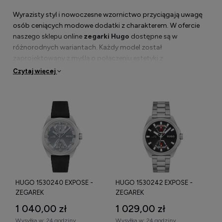
Wyrazisty styl i nowoczesne wzornictwo przyciągają uwagę
osób ceniących modowe dodatki z charakterem. W ofercie
naszego sklepu online
zegarki Hugo
dostępne są w
różnorodnych wariantach. Każdy model został
zaprojektowany z myślą o połączeniu estetyki z
praktycznością. W kolekcji znajdują się propozycje zarówno
Czytaj więcej
dla miłośników klasyki, jak i nowoczesnych trendów.
Bogactwo wzorów oraz starannie dobrane materiały
gwarantują trwałość i komfort noszenia.
Stylowe i funkcjonalne zegarki Hugo
Zegarek Hugo
łączy w sobie elegancję z nowoczesnymi
rozwiązaniami technologicznymi, co czyni go atrakcyjnym
HUGO 1530240 EXPOSE -
HUGO 1530242 EXPOSE -
wyborem dla osób aktywnych zawodowo oraz miłośników
ZEGAREK
ZEGAREK
dobrego stylu. Wysoka jakość mechanizmów gwarantuje
1 040,00 zł
1 029,00 zł
precyzyjne odmierzanie czasu przez długi okres użytkowania.
Wysyłka w:
24 godziny
Wysyłka w:
24 godziny