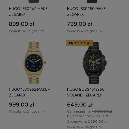
HUGO 1530249 MAKE -
HUGO 1530250 MAKE -
Produkty marki Hugo Boss stanowią doskonałe połączenie
ZEGAREK
ZEGAREK
estetyki z funkcjonalnością oraz solidnością wykonania.
899,00 zł
799,00 zł
Bogactwo dostępnych w naszej ofercie modeli pozwala
znaleźć wariant odpowiadający nawet najbardziej
Wysyłka w:
24 godziny
Wysyłka w:
24 godziny
wymagającym gustom. Inwestycja w taki dodatek to
gwarancja satysfakcji przez wiele sezonów. Zapoznaj się z
PROMOCJA
pełnym wyborem zegarków Hugo w tej kategorii i już dziś
znajdź model, który najlepiej odda Twój indywidualny styl.
HUGO 1530252 MAKE -
HUGO BOSS 1513950
ZEGAREK
VOLANE - ZEGAREK
999,00 zł
649,00 zł
Wysyłka w:
24 godziny
Cena regularna:
1 000,00 zł
Najniższa cena:
720,00 zł
Sugerowana:
2 380,00 zł
Wysyłka w:
24 godziny