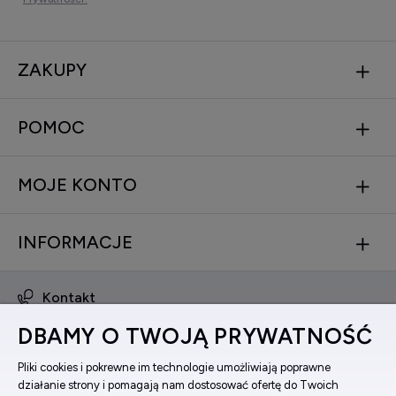
ZAKUPY
POMOC
MOJE KONTO
INFORMACJE
Kontakt
obsluga@zegarkinareke.pl
DBAMY O TWOJĄ PRYWATNOŚĆ
573 560 761
ul. Bema 5, 33-100 Tarnów, woj. małopolskie
Pliki cookies i pokrewne im technologie umożliwiają poprawne
działanie strony i pomagają nam dostosować ofertę do Twoich
Facebook