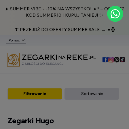
☀️ SUMMER VIBE • -10% NA WSZYSTKO! ☀️* – ODBIERZ
KOD SUMMER10 I KUPUJ TANIEJ! ✨
🌴 PRZEJDŹ DO OFERTY SUMMER SALE → ☀️⌚️
Pomoc
Filtrowanie
Sortowanie
Zegarki Hugo