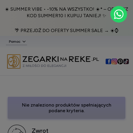
☀️ SUMMER VIBE • -10% NA WSZYSTKO! ☀️* – ODBIERZ
KOD SUMMER10 I KUPUJ TANIEJ! ✨
🌴 PRZEJDŹ DO OFERTY SUMMER SALE → ☀️⌚️
Pomoc
Nie znaleziono produktów spełniających
podane kryteria.
Zwrot