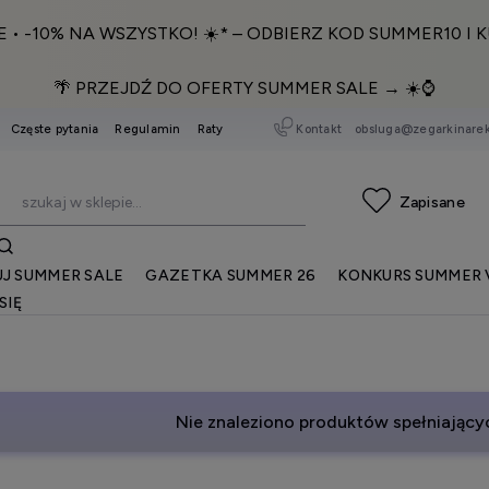
E • -10% NA WSZYSTKO! ☀️* – ODBIERZ KOD SUMMER10 I K
🌴 PRZEJDŹ DO OFERTY SUMMER SALE → ☀️⌚️
Kontakt
obsluga@zegarkinarek
Częste pytania
Regulamin
Raty
J SUMMER SALE
GAZETKA SUMMER 26
KONKURS SUMMER 
SIĘ
Nie znaleziono produktów spełniającyc