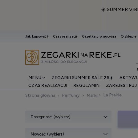
☀️ SUMMER VIB
Jak kupować?
Czas realizacji
Gazetka promocyjna
O sklepie
MENU
ZEGARKI SUMMER SALE 26☀️
AKTYWU
CZAS REALIZACJI
REGULAMIN
ZAREJESTRUJ 
La Prairie
Strona główna
Perfumy
Marki
Dostępność: (wybierz)
Nowość: (wybierz)