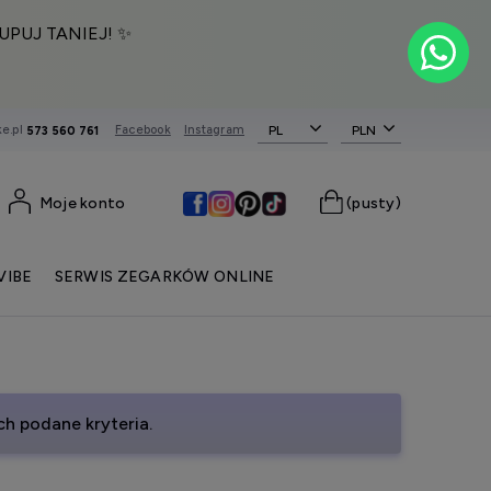
UPUJ TANIEJ! ✨
e.pl
Facebook
Instagram
PL
573 560 761
Moje konto
(pusty)
VIBE
SERWIS ZEGARKÓW ONLINE
h podane kryteria.