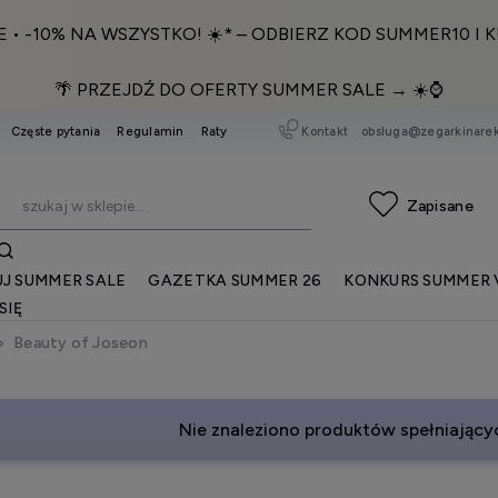
E • -10% NA WSZYSTKO! ☀️* – ODBIERZ KOD SUMMER10 I K
🌴 PRZEJDŹ DO OFERTY SUMMER SALE → ☀️⌚️
Kontakt
obsluga@zegarkinarek
Częste pytania
Regulamin
Raty
J SUMMER SALE
GAZETKA SUMMER 26
KONKURS SUMMER 
SIĘ
Beauty of Joseon
Nie znaleziono produktów spełniającyc