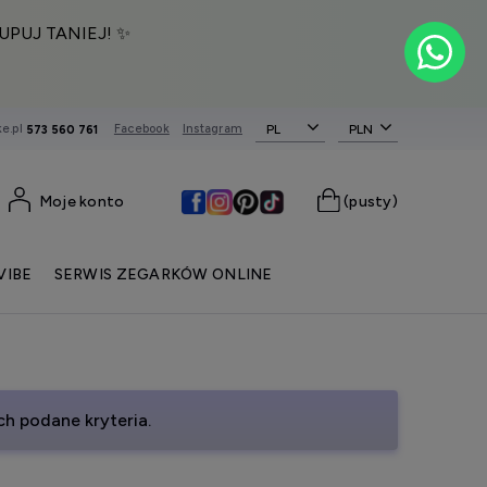
UPUJ TANIEJ! ✨
e.pl
Facebook
Instagram
PL
573 560 761
Moje konto
(pusty)
VIBE
SERWIS ZEGARKÓW ONLINE
h podane kryteria.