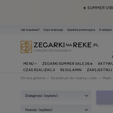
☀️ SUMMER VIB
Jak kupować?
Czas realizacji
Gazetka promocyjna
O sklepie
MENU
ZEGARKI SUMMER SALE 26☀️
AKTYWU
CZAS REALIZACJI
REGULAMIN
ZAREJESTRUJ 
Strona główna
Kosmetyki do twarzy i ciała
Marki
Dostępność: (wybierz)
Nowość: (wybierz)