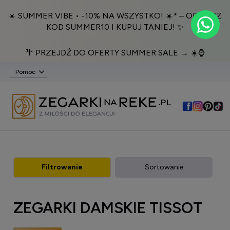
☀️ SUMMER VIBE • -10% NA WSZYSTKO! ☀️* – ODBIERZ
KOD SUMMER10 I KUPUJ TANIEJ! ✨
🌴 PRZEJDŹ DO OFERTY SUMMER SALE → ☀️⌚️
Pomoc
Filtrowanie
Sortowanie
ZEGARKI DAMSKIE TISSOT