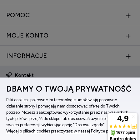
POMOC
MOJE KONTO
INFORMACJE
Kontakt
obsluga@zegarkinareke.pl
DBAMY O TWOJĄ PRYWATNOŚĆ
573 560 761
ul. Bema 5, 33-100 Tarnów, woj. małopolskie
Pliki cookies i pokrewne im technologie umożliwiają poprawne
działanie strony i pomagają nam dostosować ofertę do Twoich
Facebook
potrzeb. Możesz zaakceptować wykorzystanie przez nas wszystkich
Instagram
tych plików i przejść do sklepu lub dostosować użycie plików do
swoich preferencji, wybierając opcję "Dostosuj zgody".
Więcej o plikach cookies przeczytasz w naszej Polityce prywatności.
Pokaż pełną wersję strony