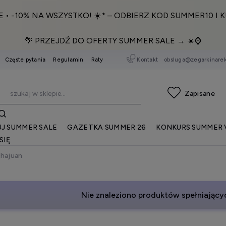
E • -10% NA WSZYSTKO! ☀️* – ODBIERZ KOD SUMMER10 I K
🌴 PRZEJDŹ DO OFERTY SUMMER SALE → ☀️⌚️
Kontakt
obsluga@zegarkinarek
Częste pytania
Regulamin
Raty
J SUMMER SALE
GAZETKA SUMMER 26
KONKURS SUMMER 
SIĘ
hajuan
Nie znaleziono produktów spełniającyc