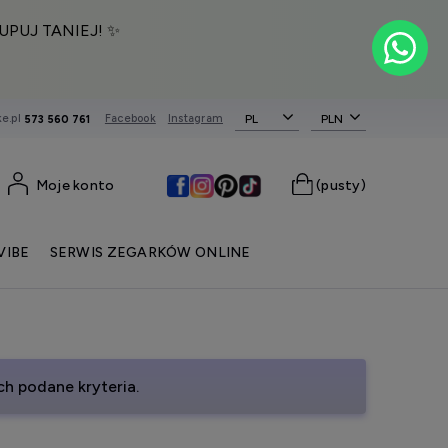
UPUJ TANIEJ! ✨
e.pl
Facebook
Instagram
PL
573 560 761
Moje konto
(pusty)
VIBE
SERWIS ZEGARKÓW ONLINE
h podane kryteria.