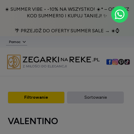
☀️ SUMMER VIBE • -10% NA WSZYSTKO! ☀️* – ODBIERZ
KOD SUMMER10 I KUPUJ TANIEJ! ✨
🌴 PRZEJDŹ DO OFERTY SUMMER SALE → ☀️⌚️
Pomoc
Filtrowanie
Sortowanie
VALENTINO