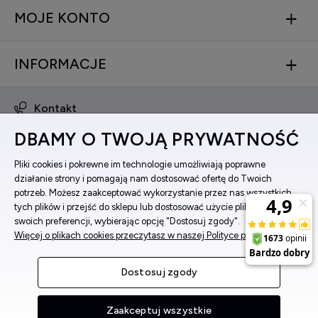
MOJE KONTO
INFORMACJE
Kontakt
obsluga@zegarkinareke.pl
DBAMY O TWOJĄ PRYWATNOŚĆ
573 560 761
ul. Bema 5, 33-100 Tarnów, woj. małopolskie
Pliki cookies i pokrewne im technologie umożliwiają poprawne
działanie strony i pomagają nam dostosować ofertę do Twoich
Facebook
potrzeb. Możesz zaakceptować wykorzystanie przez nas wszystkich
Instagram
tych plików i przejść do sklepu lub dostosować użycie plików do
swoich preferencji, wybierając opcję "Dostosuj zgody".
Więcej o plikach cookies przeczytasz w naszej Polityce prywatności.
Pokaż pełną wersję strony
Dostosuj zgody
Sklep internetowy Shoper Premium
Zaakceptuj wszystkie