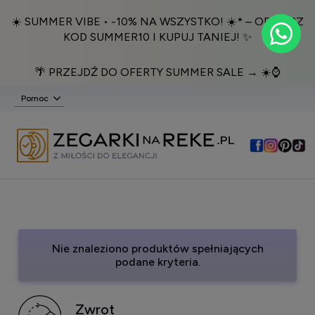
☀️ SUMMER VIBE • -10% NA WSZYSTKO! ☀️* – ODBIERZ
KOD SUMMER10 I KUPUJ TANIEJ! ✨
🌴 PRZEJDŹ DO OFERTY SUMMER SALE → ☀️⌚️
Pomoc
Nie znaleziono produktów spełniających
podane kryteria.
Zwrot