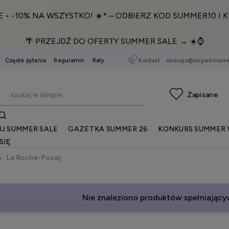
E • -10% NA WSZYSTKO! ☀️* – ODBIERZ KOD SUMMER10 I K
🌴 PRZEJDŹ DO OFERTY SUMMER SALE → ☀️⌚️
Kontakt
obsluga@zegarkinarek
Częste pytania
Regulamin
Raty
J SUMMER SALE
GAZETKA SUMMER 26
KONKURS SUMMER 
SIĘ
La Roche-Posay
Nie znaleziono produktów spełniającyc