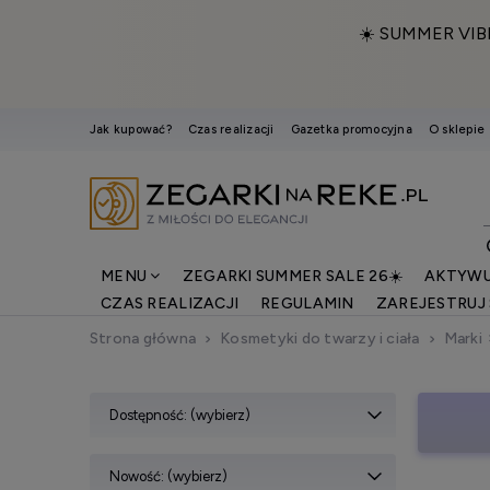
☀️ SUMMER VIB
Jak kupować?
Czas realizacji
Gazetka promocyjna
O sklepie
MENU
ZEGARKI SUMMER SALE 26☀️
AKTYWU
CZAS REALIZACJI
REGULAMIN
ZAREJESTRUJ 
Strona główna
Kosmetyki do twarzy i ciała
Marki
Dostępność: (wybierz)
Nowość: (wybierz)