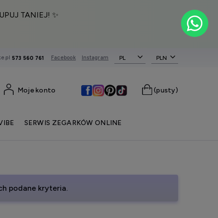
UPUJ TANIEJ! ✨
e.pl
Facebook
Instagram
PL
573 560 761
Moje konto
(pusty)
VIBE
SERWIS ZEGARKÓW ONLINE
h podane kryteria.