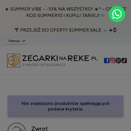
☀️ SUMMER VIBE • -10% NA WSZYSTKO! ☀️* – ODBIERZ
KOD SUMMER10 I KUPUJ TANIEJ! ✨
🌴 PRZEJDŹ DO OFERTY SUMMER SALE → ☀️⌚️
Pomoc
Nie znaleziono produktów spełniających
podane kryteria.
Zwrot