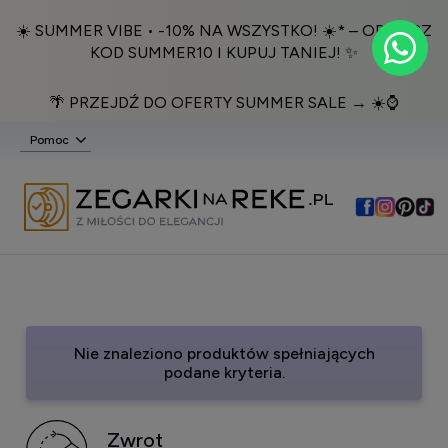
☀️ SUMMER VIBE • -10% NA WSZYSTKO! ☀️* – ODBIERZ
KOD SUMMER10 I KUPUJ TANIEJ! ✨
🌴 PRZEJDŹ DO OFERTY SUMMER SALE → ☀️⌚️
Pomoc
Nie znaleziono produktów spełniających
podane kryteria.
Zwrot