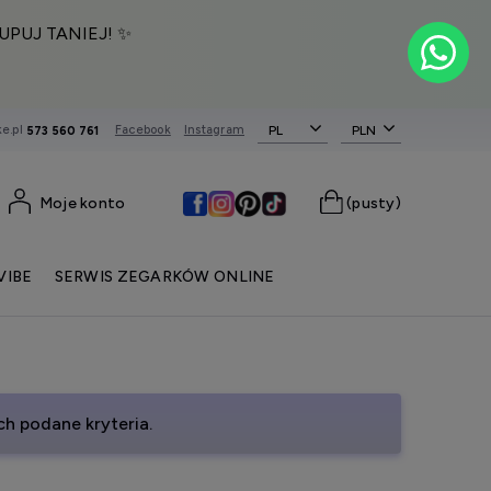
UPUJ TANIEJ! ✨
e.pl
Facebook
Instagram
PL
573 560 761
Moje konto
(pusty)
VIBE
SERWIS ZEGARKÓW ONLINE
h podane kryteria.