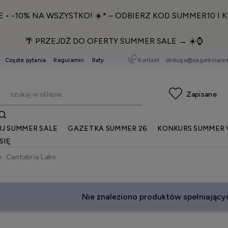
E • -10% NA WSZYSTKO! ☀️* – ODBIERZ KOD SUMMER10 I K
🌴 PRZEJDŹ DO OFERTY SUMMER SALE → ☀️⌚️
Kontakt
obsluga@zegarkinarek
Częste pytania
Regulamin
Raty
J SUMMER SALE
GAZETKA SUMMER 26
KONKURS SUMMER 
SIĘ
Cantabria Labs
Nie znaleziono produktów spełniającyc