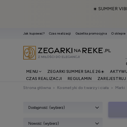
☀️ SUMMER VIB
Jak kupować?
Czas realizacji
Gazetka promocyjna
O sklepie
MENU
ZEGARKI SUMMER SALE 26☀️
AKTYWU
CZAS REALIZACJI
REGULAMIN
ZAREJESTRUJ 
Strona główna
Kosmetyki do twarzy i ciała
Marki
Dostępność: (wybierz)
Nowość: (wybierz)