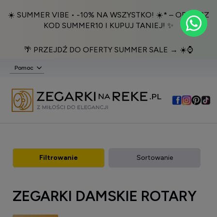
☀️ SUMMER VIBE • -10% NA WSZYSTKO! ☀️* – ODBIERZ
KOD SUMMER10 I KUPUJ TANIEJ! ✨
🌴 PRZEJDŹ DO OFERTY SUMMER SALE → ☀️⌚️
Pomoc
Filtrowanie
Sortowanie
ZEGARKI DAMSKIE ROTARY