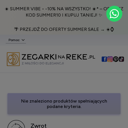
☀️ SUMMER VIBE • -10% NA WSZYSTKO! ☀️* – ODBIERZ
KOD SUMMER10 I KUPUJ TANIEJ! ✨
🌴 PRZEJDŹ DO OFERTY SUMMER SALE → ☀️⌚️
Pomoc
Nie znaleziono produktów spełniających
podane kryteria.
Zwrot