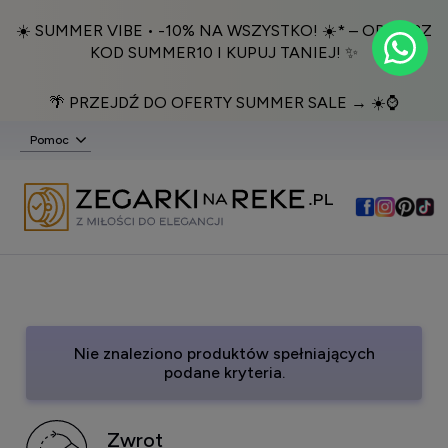
☀️ SUMMER VIBE • -10% NA WSZYSTKO! ☀️* – ODBIERZ
KOD SUMMER10 I KUPUJ TANIEJ! ✨
🌴 PRZEJDŹ DO OFERTY SUMMER SALE → ☀️⌚️
Pomoc
Nie znaleziono produktów spełniających
podane kryteria.
Zwrot