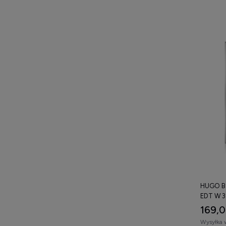
HUGO B
EDT W 3
169,0
Wysyłka 