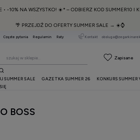
E • -10% NA WSZYSTKO! ☀️* – ODBIERZ KOD SUMMER10 I K
🌴 PRZEJDŹ DO OFERTY SUMMER SALE → ☀️⌚️
Kontakt
obsluga@zegarkinarek
Częste pytania
Regulamin
Raty
J SUMMER SALE
GAZETKA SUMMER 26
KONKURS SUMMER 
SIĘ
O BOSS