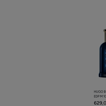
HUGO B
EDP M 1
629,0