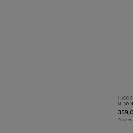
HUGO B
M 100 M
359,0
Wysyłka 