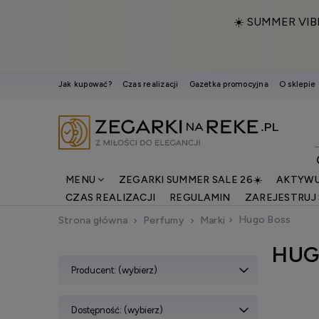
☀️ SUMMER VIB
Jak kupować?
Czas realizacji
Gazetka promocyjna
O sklepie
MENU
ZEGARKI SUMMER SALE 26☀️
AKTYWU
CZAS REALIZACJI
REGULAMIN
ZAREJESTRUJ 
Hugo Boss
Strona główna
Perfumy
Marki
HUG
Producent: (wybierz)
Dostępność: (wybierz)