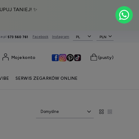
UPUJ TANIEJ! ✨
e.pl
Facebook
Instagram
PL
573 560 761
Moje konto
(pusty)
VIBE
SERWIS ZEGARKÓW ONLINE