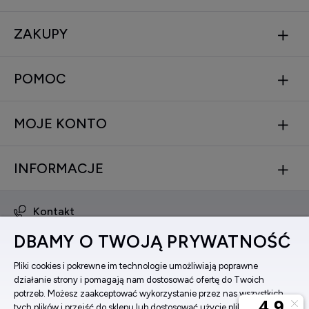
ZAKUPY
POMOC
MOJE KONTO
INFORMACJE
Kontakt
obsluga@zegarkinareke.pl
DBAMY O TWOJĄ PRYWATNOŚĆ
573 560 761
ul. Bema 5, 33-100 Tarnów, woj. małopolskie
Pliki cookies i pokrewne im technologie umożliwiają poprawne
działanie strony i pomagają nam dostosować ofertę do Twoich
Facebook
potrzeb. Możesz zaakceptować wykorzystanie przez nas wszystkich
Instagram
tych plików i przejść do sklepu lub dostosować użycie plików do