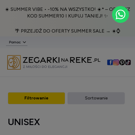
☀️ SUMMER VIBE • -10% NA WSZYSTKO! ☀️* – ODBIERZ
KOD SUMMER10 I KUPUJ TANIEJ! ✨
🌴 PRZEJDŹ DO OFERTY SUMMER SALE → ☀️⌚️
Pomoc
Filtrowanie
Sortowanie
UNISEX