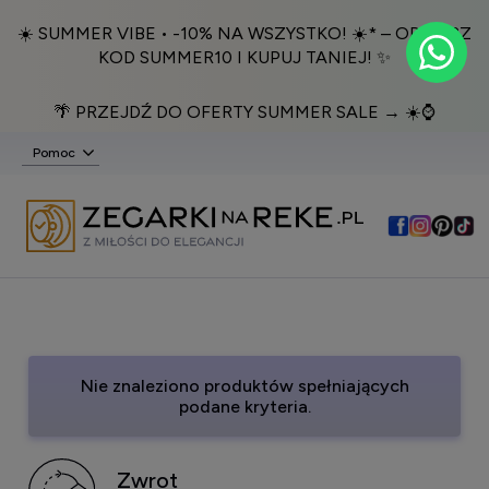
☀️ SUMMER VIBE • -10% NA WSZYSTKO! ☀️* – ODBIERZ
KOD SUMMER10 I KUPUJ TANIEJ! ✨
🌴 PRZEJDŹ DO OFERTY SUMMER SALE → ☀️⌚️
Pomoc
Nie znaleziono produktów spełniających
podane kryteria.
Zwrot