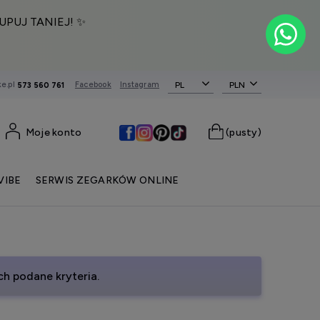
UPUJ TANIEJ! ✨
e.pl
Facebook
Instagram
PL
573 560 761
Moje konto
(pusty)
VIBE
SERWIS ZEGARKÓW ONLINE
h podane kryteria.