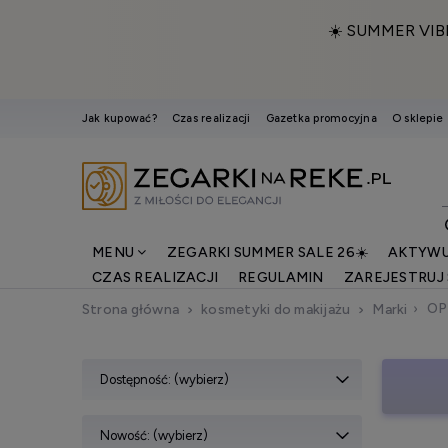
☀️ SUMMER VIB
Jak kupować?
Czas realizacji
Gazetka promocyjna
O sklepie
MENU
ZEGARKI SUMMER SALE 26☀️
AKTYWU
CZAS REALIZACJI
REGULAMIN
ZAREJESTRUJ 
OP
Strona główna
kosmetyki do makijażu
Marki
Dostępność: (wybierz)
Nowość: (wybierz)