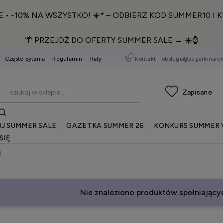
E • -10% NA WSZYSTKO! ☀️* – ODBIERZ KOD SUMMER10 I K
🌴 PRZEJDŹ DO OFERTY SUMMER SALE → ☀️⌚️
Kontakt
obsluga@zegarkinarek
Częste pytania
Regulamin
Raty
J SUMMER SALE
GAZETKA SUMMER 26
KONKURS SUMMER 
SIĘ
I
Nie znaleziono produktów spełniającyc