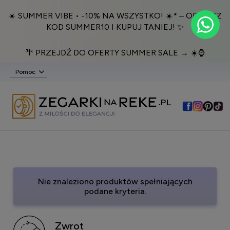
☀️ SUMMER VIBE • -10% NA WSZYSTKO! ☀️* – ODBIERZ
KOD SUMMER10 I KUPUJ TANIEJ! ✨
🌴 PRZEJDŹ DO OFERTY SUMMER SALE → ☀️⌚️
Pomoc
Nie znaleziono produktów spełniających
podane kryteria.
Zwrot