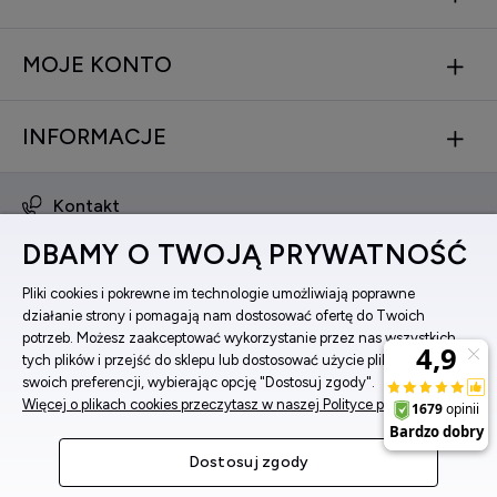
MOJE KONTO
INFORMACJE
Kontakt
obsluga@zegarkinareke.pl
DBAMY O TWOJĄ PRYWATNOŚĆ
573 560 761
ul. Bema 5, 33-100 Tarnów, woj. małopolskie
Pliki cookies i pokrewne im technologie umożliwiają poprawne
działanie strony i pomagają nam dostosować ofertę do Twoich
Facebook
potrzeb. Możesz zaakceptować wykorzystanie przez nas wszystkich
Instagram
tych plików i przejść do sklepu lub dostosować użycie plików do
swoich preferencji, wybierając opcję "Dostosuj zgody".
Więcej o plikach cookies przeczytasz w naszej Polityce prywatności.
Pokaż pełną wersję strony
Dostosuj zgody
Sklep internetowy Shoper Premium