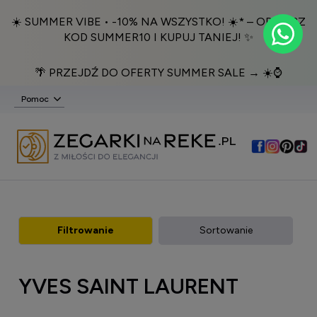
☀️ SUMMER VIBE • -10% NA WSZYSTKO! ☀️* – ODBIERZ
KOD SUMMER10 I KUPUJ TANIEJ! ✨
🌴 PRZEJDŹ DO OFERTY SUMMER SALE → ☀️⌚️
Pomoc
Filtrowanie
Sortowanie
YVES SAINT LAURENT