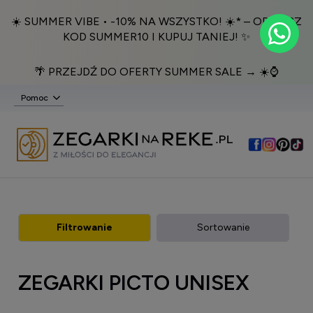
☀️ SUMMER VIBE • -10% NA WSZYSTKO! ☀️* – ODBIERZ
KOD SUMMER10 I KUPUJ TANIEJ! ✨
🌴 PRZEJDŹ DO OFERTY SUMMER SALE → ☀️⌚️
Pomoc
Filtrowanie
Sortowanie
ZEGARKI PICTO UNISEX