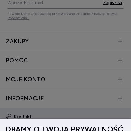
Zapisz się
*Twoje Dane Osobowe są przetwarzane zgodnie z naszą
Polityką
Prywatności.
ZAKUPY
POMOC
MOJE KONTO
INFORMACJE
Kontakt
obsluga@zegarkinareke.pl
DBAMY O TWOJĄ PRYWATNOŚĆ