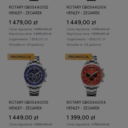
ROTARY GB05440/02
ROTARY GB05440/04
Wybierając
oryginalny zegarek Rotary
, warto zwrócić
HENLEY - ZEGAREK
HENLEY - ZEGAREK
uwagę na:
1 479,00 zł
1 449,00 zł
rodzaj mechanizmu (kwarcowy lub automatyczny),
Cena regularna:
1 599,00 zł
Cena regularna:
1 599,00 zł
oznaczenie Swiss Made (w wybranych modelach),
Najniższa cena:
1 599,00 zł
Najniższa cena:
1 599,00 zł
Sugerowana:
1 656,00 zł
Sugerowana:
1 656,00 zł
typ szkła (szafirowe zwiększa odporność na
Wysyłka w:
24 godziny
Wysyłka w:
24 godziny
zarysowania),
PROMOCJA
PROMOCJA
poziom wodoszczelności,
średnicę koperty dopasowaną do nadgarstka.
Rotary oferuje elegancki design, solidne wykonanie i tradycję
zegarmistrzowską w atrakcyjnej relacji jakości do ceny.
Sprawdź dostępne
zegarki Rotary męskie i damskie
,
porównaj parametry techniczne i wybierz model najlepiej
ROTARY GB05440/05
ROTARY GB05440/54
dopasowany do swoich oczekiwań.
HENLEY - ZEGAREK
HENLEY - ZEGAREK
1 449,00 zł
1 399,00 zł
Cena regularna:
1 599,00 zł
Cena regularna:
1 759,00 zł