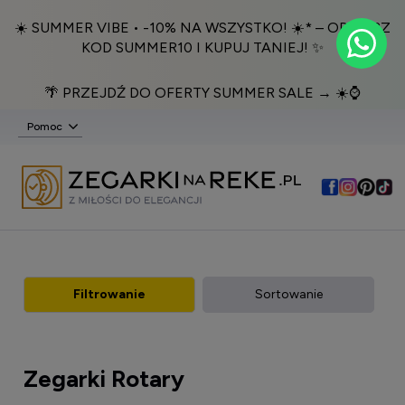
☀️ SUMMER VIBE • -10% NA WSZYSTKO! ☀️* – ODBIERZ
KOD SUMMER10 I KUPUJ TANIEJ! ✨
🌴 PRZEJDŹ DO OFERTY SUMMER SALE → ☀️⌚️
Pomoc
Filtrowanie
Sortowanie
Zegarki Rotary