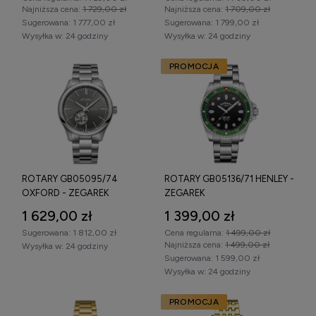
Najniższa cena:
1 729,00 zł
Najniższa cena:
1 709,00 zł
Sugerowana:
1 777,00 zł
Sugerowana:
1 799,00 zł
Zegarek Rotary – specyfikacja
Wysyłka w:
24 godziny
Wysyłka w:
24 godziny
techniczna i mechanizm
PROMOCJA
Zegarki Rotary
wyposażone są w precyzyjne mechanizmy
kwarcowe oraz automatyczne, w zależności od kolekcji.
Wybrane modele posiadają oznaczenie
Rotary Swiss Made
,
potwierdzające produkcję zgodnie ze szwajcarskimi
standardami.
W zależności od modelu dostępne są:
ROTARY GB05095/74
ROTARY GB05136/71 HENLEY -
mechanizm kwarcowy,
OXFORD - ZEGAREK
ZEGAREK
mechanizm automatyczny,
1 629,00 zł
1 399,00 zł
Sugerowana:
1 812,00 zł
Cena regularna:
1 499,00 zł
funkcja chronografu,
Najniższa cena:
1 499,00 zł
Wysyłka w:
24 godziny
Sugerowana:
1 599,00 zł
datownik lub day-date,
Wysyłka w:
24 godziny
szkło mineralne utwardzane lub szkło szafirowe,
PROMOCJA
koperta ze stali nierdzewnej,