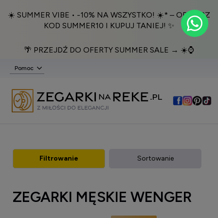
☀️ SUMMER VIBE • -10% NA WSZYSTKO! ☀️* – ODBIERZ
KOD SUMMER10 I KUPUJ TANIEJ! ✨
🌴 PRZEJDŹ DO OFERTY SUMMER SALE → ☀️⌚️
Pomoc
Filtrowanie
Sortowanie
ZEGARKI MĘSKIE WENGER