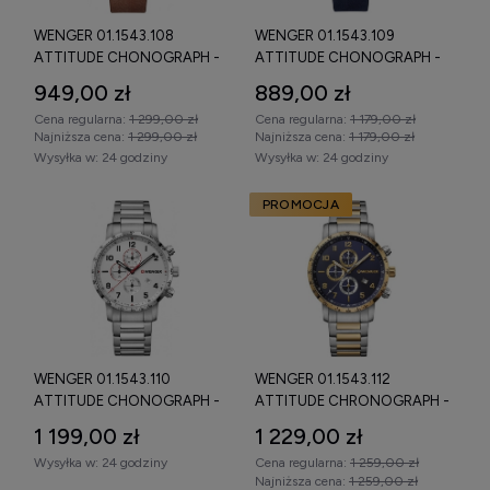
WENGER 01.1543.108
WENGER 01.1543.109
ATTITUDE CHONOGRAPH -
ATTITUDE CHONOGRAPH -
ZEGAREK
ZEGAREK
949,00 zł
889,00 zł
Cena regularna:
1 299,00 zł
Cena regularna:
1 179,00 zł
Najniższa cena:
1 299,00 zł
Najniższa cena:
1 179,00 zł
Wysyłka w:
24 godziny
Wysyłka w:
24 godziny
PROMOCJA
WENGER 01.1543.110
WENGER 01.1543.112
ATTITUDE CHONOGRAPH -
ATTITUDE CHRONOGRAPH -
ZEGAREK
ZEGAREK
1 199,00 zł
1 229,00 zł
Wysyłka w:
24 godziny
Cena regularna:
1 259,00 zł
Najniższa cena:
1 259,00 zł