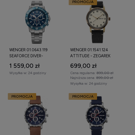
PROMOCJA
WENGER 01.0643.119
WENGER 01.1541.124
SEAFORCE DIVER-
ATTITUDE - ZEGAREK
CHRONOGRAPH - ZEGAREK
1 559,00 zł
699,00 zł
Wysyłka w:
24 godziny
Cena regularna:
899,00 zł
Najniższa cena:
899,00 zł
Wysyłka w:
24 godziny
PROMOCJA
PROMOCJA