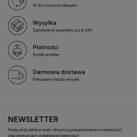
14 dni na zwrot zakupów
Wysyłka
Zamówienie wysyłamy już w 24h
Płatności
Szybki przelew
Darmowa dostawa
Pokrywamy koszty wysyłki
NEWSLETTER
Podaj swój adres e-mail i otrzymuj powiadomienia o nowościach
oraz promocjach w pierwszej kolejności!