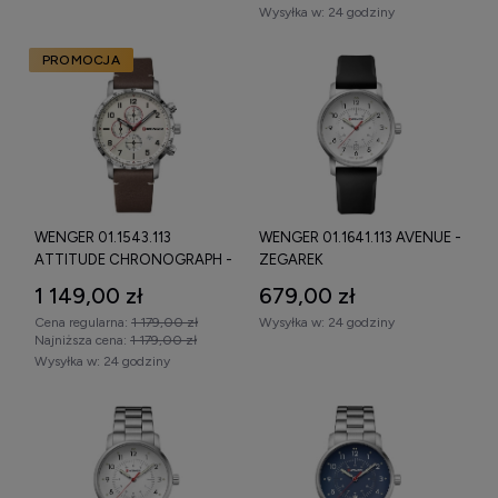
Wysyłka w:
24 godziny
PROMOCJA
WENGER 01.1543.113
WENGER 01.1641.113 AVENUE -
ATTITUDE CHRONOGRAPH -
ZEGAREK
ZEGAREK
1 149,00 zł
679,00 zł
Cena regularna:
1 179,00 zł
Wysyłka w:
24 godziny
Najniższa cena:
1 179,00 zł
Wysyłka w:
24 godziny