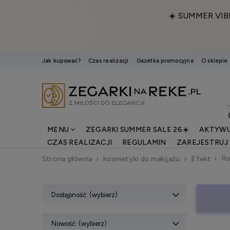
☀️ SUMMER VIB
Jak kupować?
Czas realizacji
Gazetka promocyjna
O sklepie
MENU
ZEGARKI SUMMER SALE 26☀️
AKTYWU
CZAS REALIZACJI
REGULAMIN
ZAREJESTRUJ 
Ro
Strona główna
kosmetyki do makijażu
Efekt
Dostępność: (wybierz)
Nowość: (wybierz)