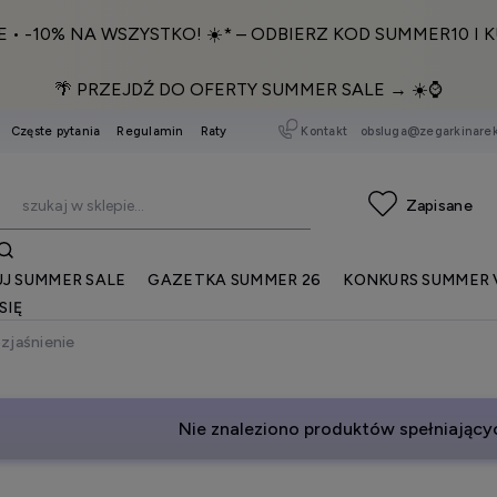
E • -10% NA WSZYSTKO! ☀️* – ODBIERZ KOD SUMMER10 I K
🌴 PRZEJDŹ DO OFERTY SUMMER SALE → ☀️⌚️
Kontakt
obsluga@zegarkinarek
Częste pytania
Regulamin
Raty
J SUMMER SALE
GAZETKA SUMMER 26
KONKURS SUMMER 
SIĘ
zjaśnienie
Nie znaleziono produktów spełniającyc