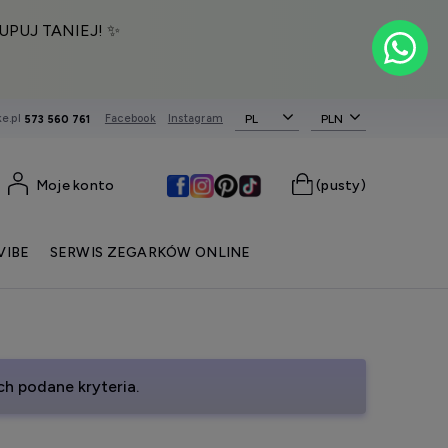
UPUJ TANIEJ! ✨
e.pl
Facebook
Instagram
PL
573 560 761
Moje konto
(pusty)
VIBE
SERWIS ZEGARKÓW ONLINE
h podane kryteria.