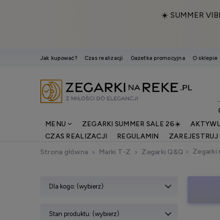
☀️ SUMMER VIB
Jak kupować?
Czas realizacji
Gazetka promocyjna
O sklepie
MENU
ZEGARKI SUMMER SALE 26☀️
AKTYWU
CZAS REALIZACJI
REGULAMIN
ZAREJESTRUJ 
Zegarki
Strona główna
Marki T-Z
Zegarki Q&Q
Dla kogo: (wybierz)
Stan produktu: (wybierz)