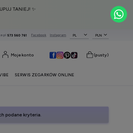
UPUJ TANIEJ! ✨
e.pl
Facebook
Instagram
PL
573 560 761
Moje konto
(pusty)
VIBE
SERWIS ZEGARKÓW ONLINE
h podane kryteria.