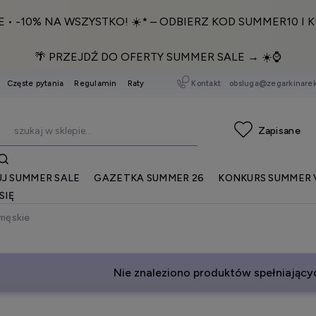
E • -10% NA WSZYSTKO! ☀️* – ODBIERZ KOD SUMMER10 I K
🌴 PRZEJDŹ DO OFERTY SUMMER SALE → ☀️⌚️
Kontakt
obsluga@zegarkinarek
Częste pytania
Regulamin
Raty
J SUMMER SALE
GAZETKA SUMMER 26
KONKURS SUMMER 
SIĘ
 męskie
Nie znaleziono produktów spełniającyc