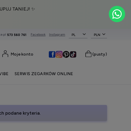
UPUJ TANIEJ! ✨
e.pl
Facebook
Instagram
PL
573 560 761
Moje konto
(pusty)
VIBE
SERWIS ZEGARKÓW ONLINE
h podane kryteria.