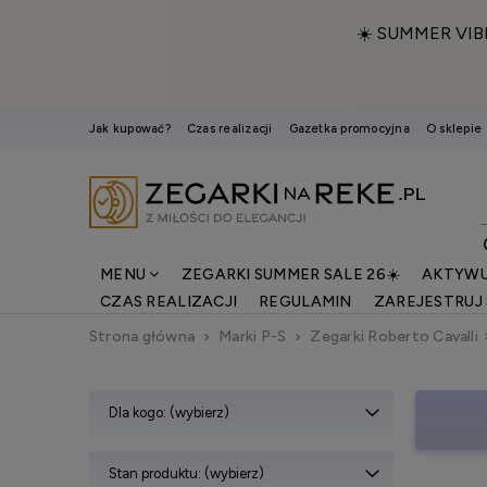
☀️ SUMMER VIB
Jak kupować?
Czas realizacji
Gazetka promocyjna
O sklepie
MENU
ZEGARKI SUMMER SALE 26☀️
AKTYWU
CZAS REALIZACJI
REGULAMIN
ZAREJESTRUJ 
Strona główna
Marki P-S
Zegarki Roberto Cavalli
Dla kogo: (wybierz)
Stan produktu: (wybierz)