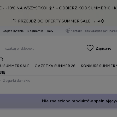
E • -10% NA WSZYSTKO! ☀️* – ODBIERZ KOD SUMMER10 I K
🌴 PRZEJDŹ DO OFERTY SUMMER SALE → ☀️⌚️
Kontakt
obsluga@zegarkinarek
Częste pytania
Regulamin
Raty
J SUMMER SALE
GAZETKA SUMMER 26
KONKURS SUMMER 
SIĘ
Zegarki damskie
Nie znaleziono produktów spełniającyc