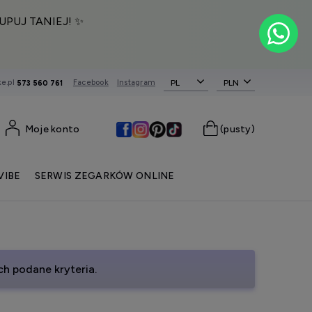
UPUJ TANIEJ! ✨
e.pl
Facebook
Instagram
PL
573 560 761
Moje konto
(pusty)
VIBE
SERWIS ZEGARKÓW ONLINE
h podane kryteria.