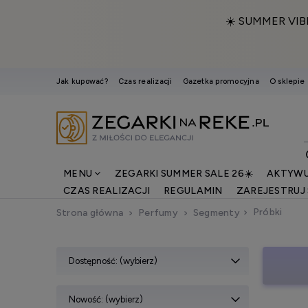
☀️ SUMMER VIB
Jak kupować?
Czas realizacji
Gazetka promocyjna
O sklepie
MENU
ZEGARKI SUMMER SALE 26☀️
AKTYWU
CZAS REALIZACJI
REGULAMIN
ZAREJESTRUJ 
Próbki
Strona główna
Perfumy
Segmenty
Dostępność: (wybierz)
Nowość: (wybierz)