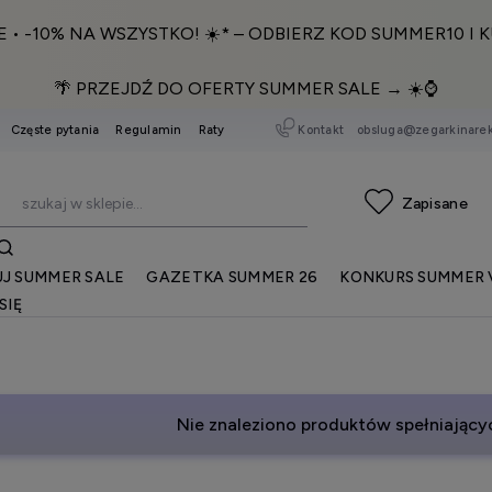
E • -10% NA WSZYSTKO! ☀️* – ODBIERZ KOD SUMMER10 I K
🌴 PRZEJDŹ DO OFERTY SUMMER SALE → ☀️⌚️
Kontakt
obsluga@zegarkinarek
Częste pytania
Regulamin
Raty
J SUMMER SALE
GAZETKA SUMMER 26
KONKURS SUMMER 
SIĘ
Nie znaleziono produktów spełniającyc