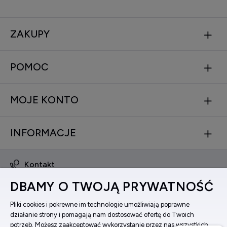
ZAKUPY
POMOC
MOJE KONTO
INFORMACJE
Kontakt
obsluga@zegarkinareke.pl
DBAMY O TWOJĄ PRYWATNOŚĆ
573 560 761
ul. Bema 5, 33-100 Tarnów, woj. małopolskie
Pliki cookies i pokrewne im technologie umożliwiają poprawne
działanie strony i pomagają nam dostosować ofertę do Twoich
Facebook
potrzeb. Możesz zaakceptować wykorzystanie przez nas wszystkich