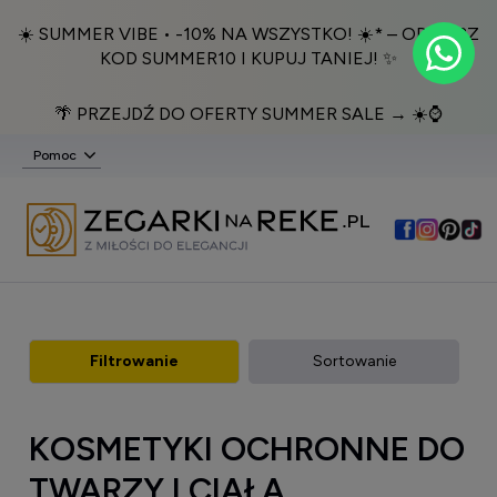
☀️ SUMMER VIBE • -10% NA WSZYSTKO! ☀️* – ODBIERZ
KOD SUMMER10 I KUPUJ TANIEJ! ✨
🌴 PRZEJDŹ DO OFERTY SUMMER SALE → ☀️⌚️
Pomoc
Filtrowanie
Sortowanie
KOSMETYKI OCHRONNE DO
TWARZY I CIAŁA