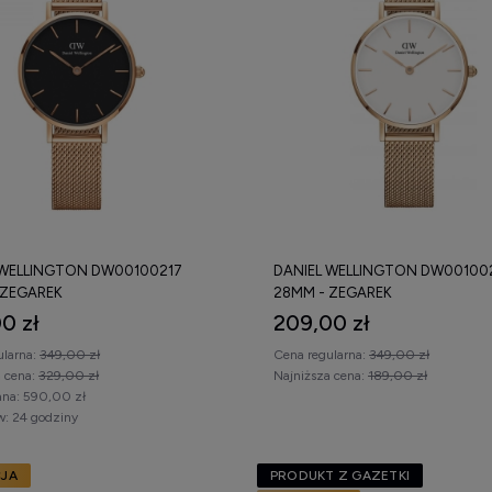
 WELLINGTON DW00100217
DANIEL WELLINGTON DW00100
 ZEGAREK
28MM - ZEGAREK
0 zł
209,00 zł
ularna:
349,00 zł
Cena regularna:
349,00 zł
a cena:
329,00 zł
Najniższa cena:
189,00 zł
na:
590,00 zł
w:
24 godziny
JA
PRODUKT Z GAZETKI