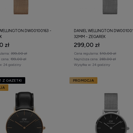
ale wyrazisty klasyczny zegarek potrafi przyciągnąć uwagę swoją pros
dziennych, jak i bardziej wyszukanych stylizacji. Jego rola jako doda
trojowi.
 WELLINGTON DW00100163 -
DANIEL WELLINGTON DW00100
K
32MM - ZEGAREK
0 zł
299,00 zł
ularna:
399,00 zł
Cena regularna:
510,00 zł
a cena:
199,00 zł
Najniższa cena:
269,00 zł
w:
24 godziny
Wysyłka w:
24 godziny
 Z GAZETKI
PROMOCJA
JA