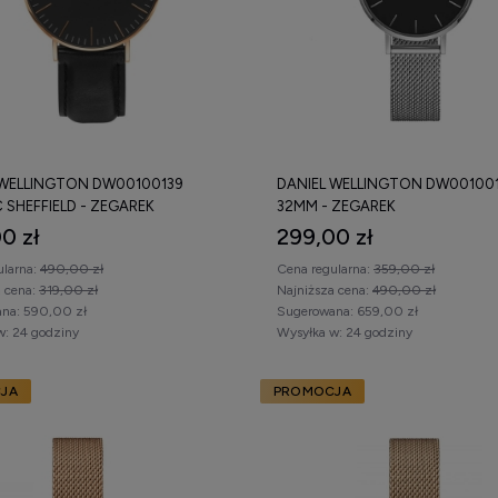
 WELLINGTON DW00100139
DANIEL WELLINGTON DW00100
 SHEFFIELD - ZEGAREK
32MM - ZEGAREK
0 zł
299,00 zł
ularna:
490,00 zł
Cena regularna:
359,00 zł
a cena:
319,00 zł
Najniższa cena:
490,00 zł
na:
590,00 zł
Sugerowana:
659,00 zł
w:
24 godziny
Wysyłka w:
24 godziny
JA
PROMOCJA