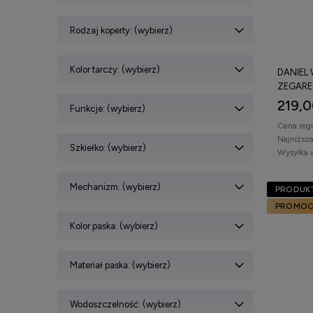
Subtelny, 
zarówno co
Rodzaj koperty: (wybierz)
każdemu s
Kolor tarczy: (wybierz)
DANIEL
ZEGARE
219,0
Funkcje: (wybierz)
Cena reg
Najniższ
Szkiełko: (wybierz)
Wysyłka 
Mechanizm: (wybierz)
PRODUKT
PROMOC
Kolor paska: (wybierz)
Materiał paska: (wybierz)
Wodoszczelność: (wybierz)