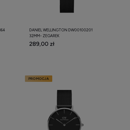
totą i elegancją. Stanowi doskonałe uzupełnienie
tku jest nieoceniona, gdyż potrafi dodać charakteru
164
DANIEL WELLINGTON DW00100201
32MM- ZEGAREK
289,00 zł
PROMOCJA