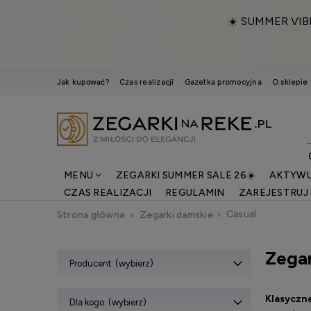
☀️ SUMMER VIB
Jak kupować?
Czas realizacji
Gazetka promocyjna
O sklepie
MENU
ZEGARKI SUMMER SALE 26☀️
AKTYWU
CZAS REALIZACJI
REGULAMIN
ZAREJESTRUJ 
Casual
Strona główna
Zegarki damskie
Zegar
Producent: (wybierz)
Klasyczn
Dla kogo: (wybierz)