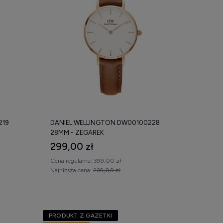
219
DANIEL WELLINGTON DW00100228
28MM - ZEGAREK
299,00 zł
Cena regularna:
399,00 zł
Najniższa cena:
239,00 zł
PRODUKT Z GAZETKI