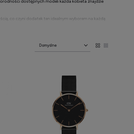
norodności dostępnych modeli każda kobieta znajdzie
ścią, co czyni dodatek ten idealnym wyborem na każdą
ylko modnym dodatkiem, ale także praktycznym elementem
zegarki stanowią doskonałe połączenie funkcjonalności i
i swojej lekkości i elastyczności. Różnorodność kolorów
ncji oraz stylizacji. Dzięki temu każdy model może stać
ch stylizacjach, dodając im subtelnej elegancji. Ich
ę i funkcjonalność w jednym. Niezależnie od okazji, taki
zowy dodatek do eleganckiego wizerunku. W formalnych
by. Jego obecność na nadgarstku świadczy o dobrym