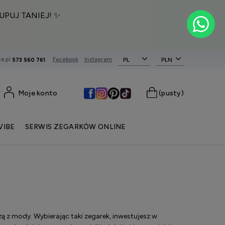
UPUJ TANIEJ! ✨
e.pl
Facebook
Instagram
PL
573 560 761
Moje konto
(pusty)
VIBE
SERWIS ZEGARKÓW ONLINE
dzą z mody. Wybierając taki zegarek, inwestujesz w