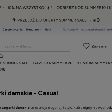
E • -10% NA WSZYSTKO! ☀️* – ODBIERZ KOD SUMMER10 I K
🌴 PRZEJDŹ DO OFERTY SUMMER SALE → ☀️⌚️
Kontakt
obsluga@zegarkinarek
Częste pytania
Regulamin
Raty
J SUMMER SALE
GAZETKA SUMMER 26
KONKURS SUMMER 
SIĘ
ki damskie - Casual
e zegarki damskie
to esencja elegancji i stylu, które nigdy nie wycho