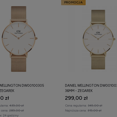
PROMOCJA
 WELLINGTON DW00100305
DANIEL WELLINGTON DW00100
 ZEGAREK
36MM - ZEGAREK
0 zł
299,00 zł
ularna:
439,00 zł
Cena regularna:
349,00 zł
a cena:
289,00 zł
Najniższa cena:
319,00 zł
w:
24 godziny