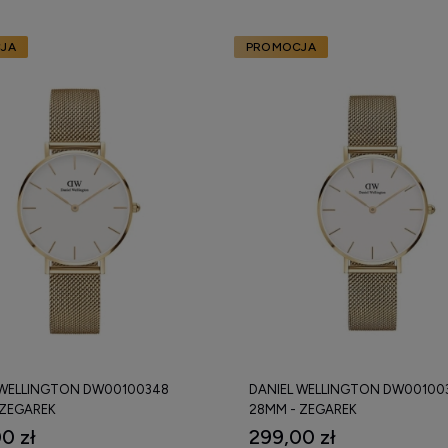
JA
PROMOCJA
 WELLINGTON DW00100348
DANIEL WELLINGTON DW00100
 ZEGAREK
28MM - ZEGAREK
0 zł
299,00 zł