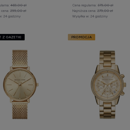
ularna:
469,00 zł
Cena regularna:
379,00 zł
a cena:
299,00 zł
Najniższa cena:
279,00 zł
w:
24 godziny
Wysyłka w:
24 godziny
 Z GAZETKI
PROMOCJA