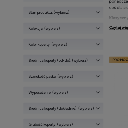
ponadczas
coś dla si
Stan produktu: (wybierz)
Klasyczn
okazję. P
Czytaj wi
Kolekcja: (wybierz)
codzienneg
estetyki.
Kolor koperty: (wybierz)
Klasyc
Klasyczne
PROMOC
Średnica koperty (od-do): (wybierz)
i materia
się unika
Szerokość paska: (wybierz)
Zegarki na
uniwersaln
zegarek z
Wyposażenie: (wybierz)
Klasyc
Średnica koperty (dokładnie): (wybierz)
Klasyczn
stylizacj
Grubość koperty: (wybierz)
guście i d