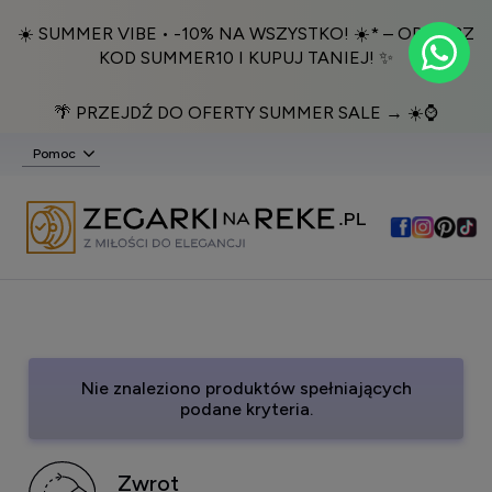
☀️ SUMMER VIBE • -10% NA WSZYSTKO! ☀️* – ODBIERZ
KOD SUMMER10 I KUPUJ TANIEJ! ✨
🌴 PRZEJDŹ DO OFERTY SUMMER SALE → ☀️⌚️
Pomoc
Nie znaleziono produktów spełniających
podane kryteria.
Zwrot