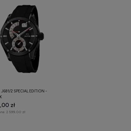
J681/2 SPECIAL EDITION -
K
,00 zł
na:
2 599,00 zł