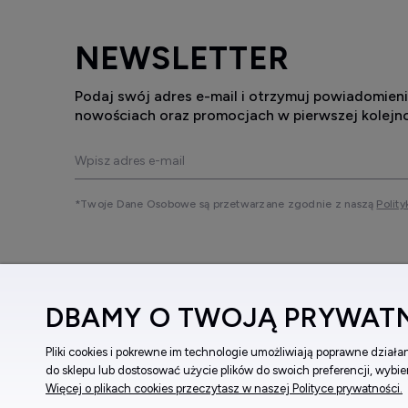
NEWSLETTER
Podaj swój adres e-mail i otrzymuj powiadomieni
nowościach oraz promocjach w pierwszej kolejno
*Twoje Dane Osobowe są przetwarzane zgodnie z naszą
Polity
DBAMY O TWOJĄ PRYWAT
Pliki cookies i pokrewne im technologie umożliwiają poprawne dział
do sklepu lub dostosować użycie plików do swoich preferencji, wybie
Więcej o plikach cookies przeczytasz w naszej Polityce prywatności.