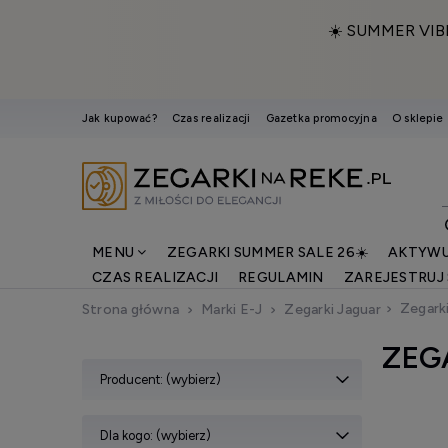
☀️ SUMMER VIB
Jak kupować?
Czas realizacji
Gazetka promocyjna
O sklepie
MENU
ZEGARKI SUMMER SALE 26☀️
AKTYWU
CZAS REALIZACJI
REGULAMIN
ZAREJESTRUJ 
Zegark
Strona główna
Marki E-J
Zegarki Jaguar
ZEG
Producent: (wybierz)
Dla kogo: (wybierz)