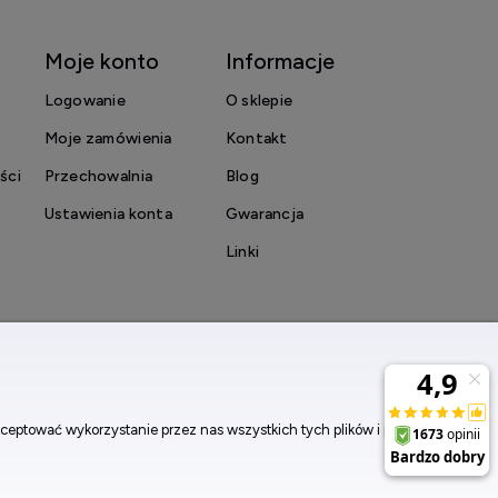
Moje konto
Informacje
Logowanie
O sklepie
Moje zamówienia
Kontakt
ści
Przechowalnia
Blog
Ustawienia konta
Gwarancja
Linki
ceptować wykorzystanie przez nas wszystkich tych plików i przejść