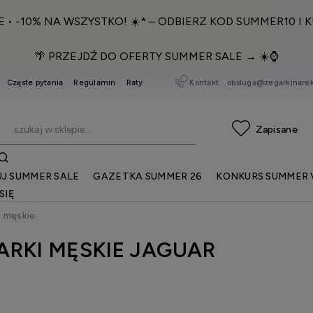
E • -10% NA WSZYSTKO! ☀️* – ODBIERZ KOD SUMMER10 I K
🌴 PRZEJDŹ DO OFERTY SUMMER SALE → ☀️⌚️
Kontakt
obsluga@zegarkinarek
Częste pytania
Regulamin
Raty
J SUMMER SALE
GAZETKA SUMMER 26
KONKURS SUMMER 
SIĘ
i męskie
ARKI MĘSKIE JAGUAR