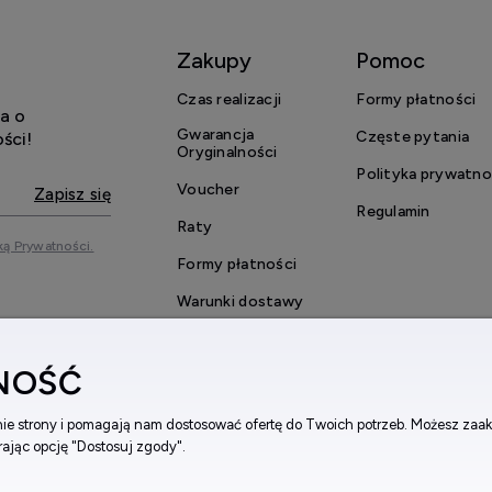
Zakupy
Pomoc
Czas realizacji
Formy płatności
a o
Gwarancja
Częste pytania
ści!
Oryginalności
Polityka prywatno
Voucher
Zapisz się
Regulamin
Raty
ką Prywatności.
Formy płatności
Warunki dostawy
Reklamacje i zwroty
NOŚĆ
Regulamin konkursu
anie strony i pomagają nam dostosować ofertę do Twoich potrzeb. Możesz zaak
rając opcję "Dostosuj zgody".