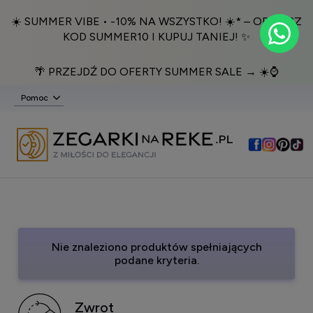
☀️ SUMMER VIBE • -10% NA WSZYSTKO! ☀️* – ODBIERZ
KOD SUMMER10 I KUPUJ TANIEJ! ✨
🌴 PRZEJDŹ DO OFERTY SUMMER SALE → ☀️⌚️
Pomoc
Nie znaleziono produktów spełniających
podane kryteria.
Zwrot