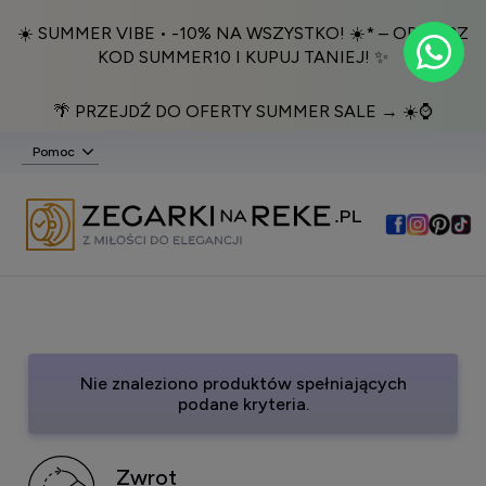
☀️ SUMMER VIBE • -10% NA WSZYSTKO! ☀️* – ODBIERZ
KOD SUMMER10 I KUPUJ TANIEJ! ✨
🌴 PRZEJDŹ DO OFERTY SUMMER SALE → ☀️⌚️
Pomoc
Nie znaleziono produktów spełniających
podane kryteria.
Zwrot