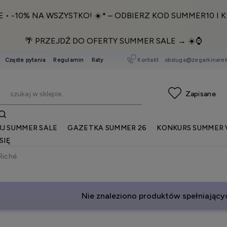
E • -10% NA WSZYSTKO! ☀️* – ODBIERZ KOD SUMMER10 I K
🌴 PRZEJDŹ DO OFERTY SUMMER SALE → ☀️⌚️
Kontakt
obsluga@zegarkinarek
Częste pytania
Regulamin
Raty
J SUMMER SALE
GAZETKA SUMMER 26
KONKURS SUMMER 
SIĘ
Riché
Nie znaleziono produktów spełniającyc