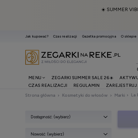
☀️ SUMMER VIB
Jak kupować?
Czas realizacji
Gazetka promocyjna
O sklepie
MENU
ZEGARKI SUMMER SALE 26☀️
AKTYWU
CZAS REALIZACJI
REGULAMIN
ZAREJESTRUJ 
La 
Strona główna
Kosmetyki do włosów
Marki
Dostępność: (wybierz)
Nowość: (wybierz)