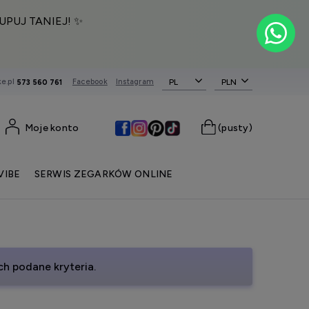
UPUJ TANIEJ! ✨
e.pl
Facebook
Instagram
PL
573 560 761
Moje konto
(pusty)
VIBE
SERWIS ZEGARKÓW ONLINE
h podane kryteria.