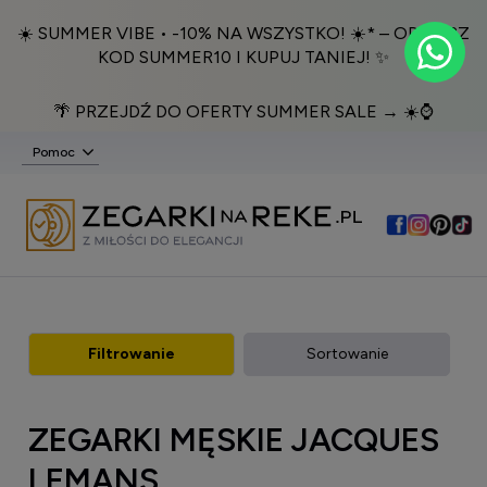
☀️ SUMMER VIBE • -10% NA WSZYSTKO! ☀️* – ODBIERZ
KOD SUMMER10 I KUPUJ TANIEJ! ✨
🌴 PRZEJDŹ DO OFERTY SUMMER SALE → ☀️⌚️
Pomoc
Filtrowanie
Sortowanie
ZEGARKI MĘSKIE JACQUES
LEMANS