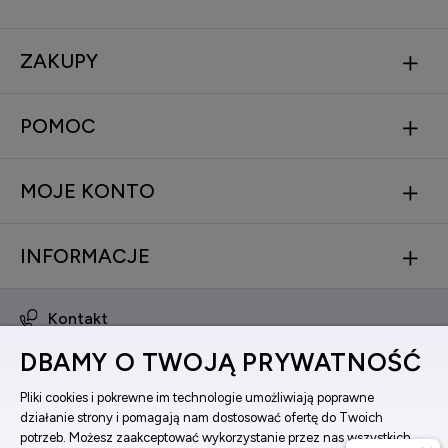
ZAKUPY
POMOC
MOJE KONTO
INFORMACJE
Kontakt
obsluga@zegarkinareke.pl
DBAMY O TWOJĄ PRYWATNOŚĆ
573 560 761
ul. Bema 5, 33-100 Tarnów, woj. małopolskie
Pliki cookies i pokrewne im technologie umożliwiają poprawne
działanie strony i pomagają nam dostosować ofertę do Twoich
Facebook
potrzeb. Możesz zaakceptować wykorzystanie przez nas wszystkich