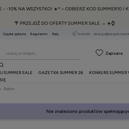
E • -10% NA WSZYSTKO! ☀️* – ODBIERZ KOD SUMMER10 I K
🌴 PRZEJDŹ DO OFERTY SUMMER SALE → ☀️⌚️
Kontakt
obsluga@zegarkinarek
Częste pytania
Regulamin
Raty
J SUMMER SALE
GAZETKA SUMMER 26
KONKURS SUMMER 
SIĘ
Babor
Nie znaleziono produktów spełniającyc