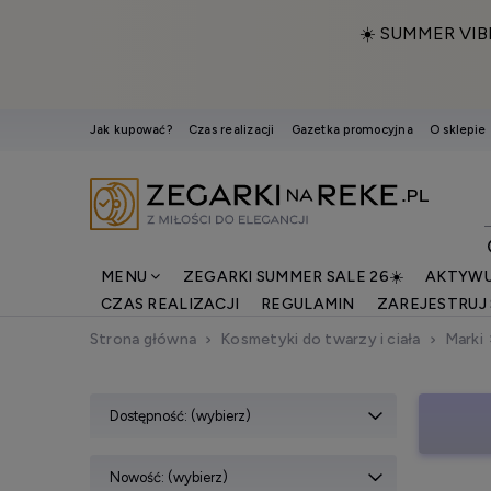
☀️ SUMMER VIB
Jak kupować?
Czas realizacji
Gazetka promocyjna
O sklepie
MENU
ZEGARKI SUMMER SALE 26☀️
AKTYWU
CZAS REALIZACJI
REGULAMIN
ZAREJESTRUJ 
Strona główna
Kosmetyki do twarzy i ciała
Marki
Dostępność: (wybierz)
Nowość: (wybierz)