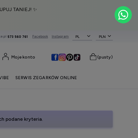
UPUJ TANIEJ! ✨
e.pl
Facebook
Instagram
PL
573 560 761
Moje konto
(pusty)
VIBE
SERWIS ZEGARKÓW ONLINE
h podane kryteria.