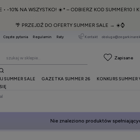
E • -10% NA WSZYSTKO! ☀️* – ODBIERZ KOD SUMMER10 I K
🌴 PRZEJDŹ DO OFERTY SUMMER SALE → ☀️⌚️
Kontakt
obsluga@zegarkinarek
Częste pytania
Regulamin
Raty
J SUMMER SALE
GAZETKA SUMMER 26
KONKURS SUMMER 
SIĘ
al
Nie znaleziono produktów spełniającyc