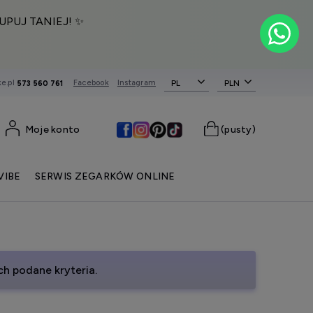
UPUJ TANIEJ! ✨
e.pl
Facebook
Instagram
PL
573 560 761
Moje konto
(pusty)
VIBE
SERWIS ZEGARKÓW ONLINE
h podane kryteria.