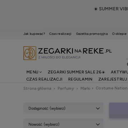
☀️ SUMMER VIB
Jak kupować?
Czas realizacji
Gazetka promocyjna
O sklepie
MENU
ZEGARKI SUMMER SALE 26☀️
AKTYWU
CZAS REALIZACJI
REGULAMIN
ZAREJESTRUJ 
Costume Nation
Strona główna
Perfumy
Marki
Dostępność: (wybierz)
Nowość: (wybierz)