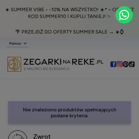
☀️ SUMMER VIBE • -10% NA WSZYSTKO! ☀️* – ODBIERZ
KOD SUMMER10 I KUPUJ TANIEJ! ✨
🌴 PRZEJDŹ DO OFERTY SUMMER SALE → ☀️⌚️
Pomoc
Nie znaleziono produktów spełniających
podane kryteria.
Zwrot