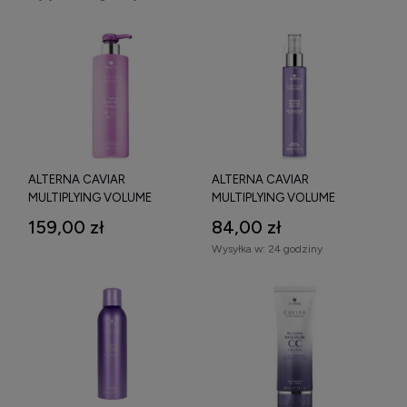
ALTERNA CAVIAR
ALTERNA CAVIAR
MULTIPLYING VOLUME
MULTIPLYING VOLUME
SHAMPOO SZAMPON
STYLING MIST MGIEŁKA
159,00 zł
84,00 zł
ZWIĘKSZAJĄCY OBJĘTOŚĆ
DODAJĄCA OBJĘTOŚCI
Wysyłka w:
24 godziny
487 ML
WŁOSOM CIENKIM 147 ML