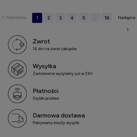
ODŻYWKA/MLECZKO BEZ
ODBUDOWUJĄCY ŻEL DO
SPŁUKIWANIA 147 ML
WŁOSÓW SUCHYCH 100 ML
1
2
3
4
5
...
16
Zwrot
14 dni na zwrot zakupów
Wysyłka
Zamówienie wysyłamy już w 24h
Płatności
Szybki przelew
Darmowa dostawa
Pokrywamy koszty wysyłki