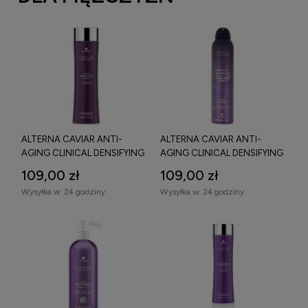
ALTERNA CAVIAR ANTI-
ALTERNA CAVIAR ANTI-
AGING CLINICAL DENSIFYING
AGING CLINICAL DENSIFYING
SHAMPOO SZAMPON
STYLING MOUSSE SPRAY DO
109,00 zł
109,00 zł
PRZECIW WYPADANIU
STYLIZACJI 145 G
Wysyłka w:
24 godziny
Wysyłka w:
24 godziny
WŁOSÓW 250 ML