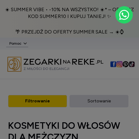
☀️ SUMMER VIBE • -10% NA WSZYSTKO! ☀️* – ODBIERZ
KOD SUMMER10 I KUPUJ TANIEJ! ✨
🌴 PRZEJDŹ DO OFERTY SUMMER SALE → ☀️⌚️
Pomoc
Filtrowanie
Sortowanie
KOSMETYKI DO WŁOSÓW
DLA MĘŻCZYZN