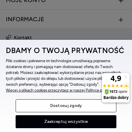
MOJE KONTO
INFORMACJE
Kontakt
obsluga@zegarkinareke.pl
DBAMY O TWOJĄ PRYWATNOŚĆ
573 560 761
ul. Bema 5, 33-100 Tarnów, woj. małopolskie
Pliki cookies i pokrewne im technologie umożliwiają poprawne
działanie strony i pomagają nam dostosować ofertę do Twoich
Facebook
potrzeb. Możesz zaakceptować wykorzystanie przez nas wszystkich
Instagram
tych plików i przejść do sklepu lub dostosować użycie plików do
swoich preferencji, wybierając opcję "Dostosuj zgody".
Więcej o plikach cookies przeczytasz w naszej Polityce prywatności.
Pokaż pełną wersję strony
Dostosuj zgody
Sklep internetowy Shoper Premium
Zaakceptuj wszystkie
MENU
SZUKAJ
MOJE KONTO
KOSZYK