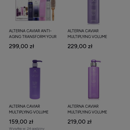
ALTERNA CAVIAR ANTI-
ALTERNA CAVIAR
AGING TRANSFORM YOUR
MULTIPLYING VOLUME
BLOW OUTS KIT 147 ML + 100
CONDITIONER ODŻYWKA
299,00 zł
229,00 zł
ML + 150 ML + 211 G ZESTAW
ZWIĘKSZAJĄCA OBJĘTOŚĆ
DO WŁOSÓW
1000 ML
ALTERNA CAVIAR
ALTERNA CAVIAR
MULTIPLYING VOLUME
MULTIPLYING VOLUME
CONDITIONER ODŻYWKA
SHAMPOO SZAMPON DO
159,00 zł
219,00 zł
ZWIĘKSZAJĄCA OBJĘTOŚĆ
WŁOSÓW ZWIĘKSZAJĄCY
Wysyłka w:
24 godziny
WŁOSÓW 487 ML
OBJĘTOŚĆ 1000 ML