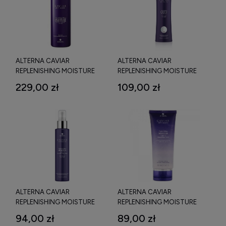
ALTERNA CAVIAR
ALTERNA CAVIAR
REPLENISHING MOISTURE
REPLENISHING MOISTURE
CONDITIONER ODŻYWKA
CONDITIONER ODŻYWKA
229,00 zł
109,00 zł
NAWILŻAJĄCA Z
NAWILŻAJĄCA Z
EKSTRAKTEM Z KAWIORU
EKSTRAKTEM Z KAWIORU
1000 ML
250 ML
ALTERNA CAVIAR
ALTERNA CAVIAR
REPLENISHING MOISTURE
REPLENISHING MOISTURE
LEAVE-IN CONDITIONING
LEAVE-IN SMOOTHING GELÉE
94,00 zł
89,00 zł
MILK NAWILŻAJĄCA
NAWILŻAJĄCY I