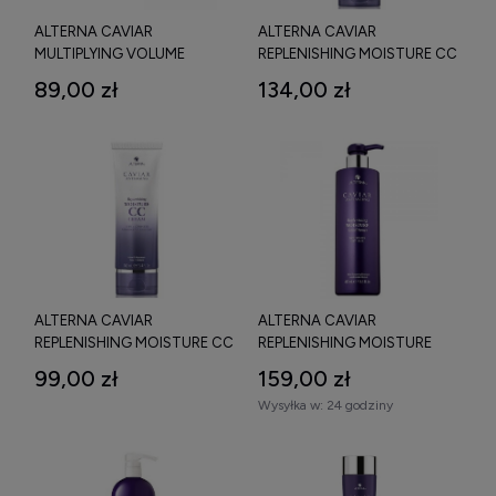
ALTERNA CAVIAR
ALTERNA CAVIAR
MULTIPLYING VOLUME
REPLENISHING MOISTURE CC
STYLING MOUSSE MUS
CREAM KREM REGENERUJĄCY
89,00 zł
134,00 zł
ZWIĘKSZAJĄCY OBJĘTOŚĆ
I STYLIZUJĄCY 150 ML
232 G
ALTERNA CAVIAR
ALTERNA CAVIAR
REPLENISHING MOISTURE CC
REPLENISHING MOISTURE
CREAM NAWILŻAJĄCY KREM
CONDITIONER ODŻYWKA
99,00 zł
159,00 zł
CC DO WŁOSÓW 100 ML
NAWILŻAJĄCA 488 ML
Wysyłka w:
24 godziny